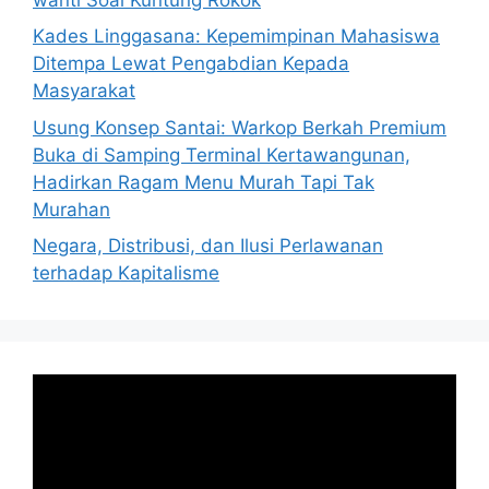
Kades Linggasana: Kepemimpinan Mahasiswa
Ditempa Lewat Pengabdian Kepada
Masyarakat
Usung Konsep Santai: Warkop Berkah Premium
Buka di Samping Terminal Kertawangunan,
Hadirkan Ragam Menu Murah Tapi Tak
Murahan
Negara, Distribusi, dan Ilusi Perlawanan
terhadap Kapitalisme