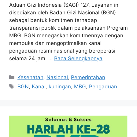
Aduan Gizi Indonesia (SAGI) 127. Layanan ini
disediakan oleh Badan Gizi Nasional (BGN)
sebagai bentuk komitmen terhadap
transparansi publik dalam pelaksanaan Program
MBG. BGN menegaskan komitmennya dengan
membuka dan mengoptimalkan kanal
pengaduan resmi nasional yang beroperasi
selama 24 jam. …
Baca Selengkapnya
Kategori
Kesehatan
,
Nasional
,
Pemerintahan
Tag
BGN
,
Kanal
,
kuningan
,
MBG
,
Pengaduan