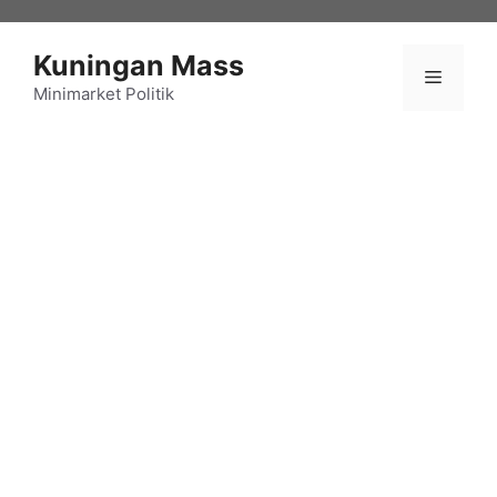
Langsung
ke
Kuningan Mass
isi
Menu
Minimarket Politik