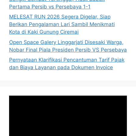
Pertama Persib vs Persebaya 1-1
MELESAT RUN 2026 Segera Digelar, Siap
Berikan Pengalaman Lari Sambil Menikmati
Kota di Kaki Gunung Ciremai
Open Space Galery Linggarjati Disesaki Warga,
Nobar Final Piala Presiden Persib VS Persebaya
Pernyataan Klarifikasi Pencantuman Tarif Pajak
dan Biaya Layanan pada Dokumen Invoice