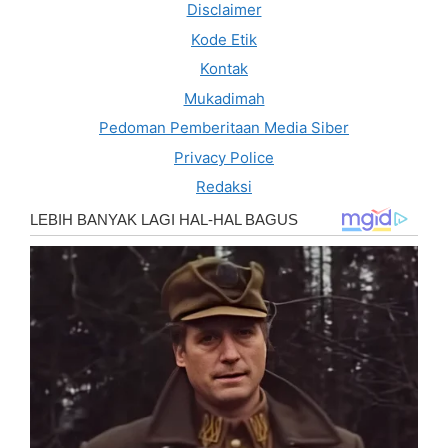
Disclaimer
Kode Etik
Kontak
Mukadimah
Pedoman Pemberitaan Media Siber
Privacy Police
Redaksi