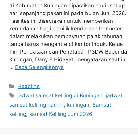
di Kabupaten Kuningan dipastikan hadir setiap
hari sepanjang pekan ini pada bulan Juni 2026.
Fasilitas ini disediakan untuk memberikan
kemudahan bagi pemilik kendaraan bermotor
dalam melakukan pembayaran pajak tahunan
tanpa harus mengantre di kantor induk. Ketua
Tim Pendataan dan Penetapan P3DW Bapenda
Kuningan, Dany E Hidayat, mengatakan saat ini
…
Baca Selengkapnya
Kategori
Headline
Tag
jadwal samsat keliling di Kuningan
,
jadwal
samsat keliling hari ini
,
kuningan
,
Samsat
keliling
,
samsat Keliling Juni 2026