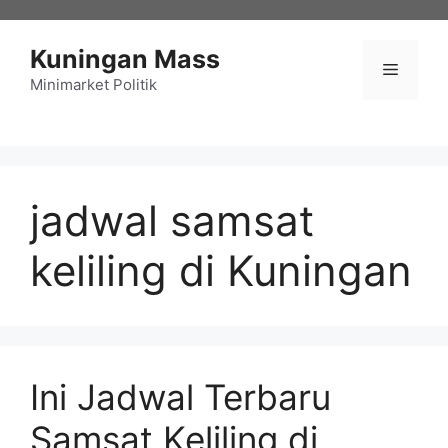
Langsung
ke
Kuningan Mass
isi
Menu
Minimarket Politik
jadwal samsat
keliling di Kuningan
Ini Jadwal Terbaru
Samsat Keliling di