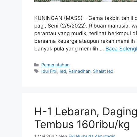
KUNINGAN (MASS) – Gema takbir, tahlil d
pagi, Seni (2/5/2022). Ribuan manusia,
perantau yang mudik, terlihat berkmpul di
bersama keuarga ataupun rekan memilih sh
banyak pula yang memilih …
Baca Seleng
Kategori
Pemerintahan
Tag
Idul Fitri
,
Ied
,
Ramadhan
,
Shalat Ied
H-1 Lebaran, Dagin
Tembus 160ribu/kg
1 Mei 2022
oleh
Eki Nurhuda Almutaqin