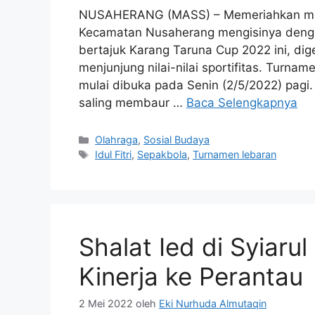
NUSAHERANG (MASS) – Memeriahkan mom
Kecamatan Nusaherang mengisinya denga
bertajuk Karang Taruna Cup 2022 ini, dig
menjunjung nilai-nilai sportifitas. Turname
mulai dibuka pada Senin (2/5/2022) pagi
saling membaur …
Baca Selengkapnya
Kategori
Olahraga
,
Sosial Budaya
Tag
Idul Fitri
,
Sepakbola
,
Turnamen lebaran
Shalat Ied di Syiarul
Kinerja ke Perantau
2 Mei 2022
oleh
Eki Nurhuda Almutaqin