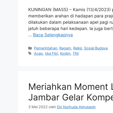
KUNINGAN (MASS) – Kamis (13/4/2023) p
memberikan arahan di hadapan para praju
dilakukan dalam pelaksanaan apel pagi rut
jatuh beberapa hari kedepan. Ia juga bert
…
Baca Selengkapnya
Kategori
Pemerintahan
,
Ragam
,
Religi
,
Sosial Budaya
Tag
Acep
,
Idul Fitri
,
Kodim
,
TNI
Meriahkan Moment L
Jambar Gelar Kompe
3 Mei 2022
oleh
Eki Nurhuda Almutaqin