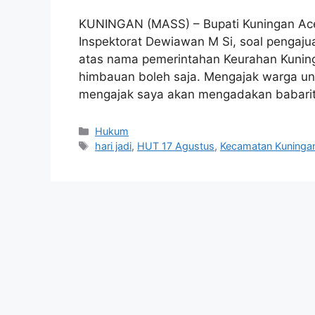
KUNINGAN (MASS) – Bupati Kuningan Ac
Inspektorat Dewiawan M Si, soal pengaju
atas nama pemerintahan Keurahan Kuning
himbauan boleh saja. Mengajak warga untu
mengajak saya akan mengadakan babarit 
Kategori
Hukum
Tag
hari jadi
,
HUT 17 Agustus
,
Kecamatan Kuninga