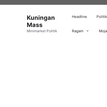
Langsung
ke
isi
Kuningan
Headline
Politik
Mass
Minimarket Politik
Ragam
Moj