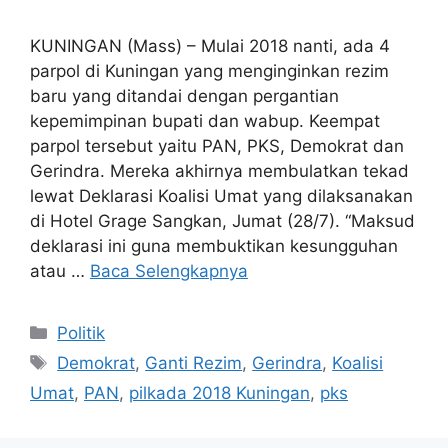
KUNINGAN (Mass) – Mulai 2018 nanti, ada 4
parpol di Kuningan yang menginginkan rezim
baru yang ditandai dengan pergantian
kepemimpinan bupati dan wabup. Keempat
parpol tersebut yaitu PAN, PKS, Demokrat dan
Gerindra. Mereka akhirnya membulatkan tekad
lewat Deklarasi Koalisi Umat yang dilaksanakan
di Hotel Grage Sangkan, Jumat (28/7). “Maksud
deklarasi ini guna membuktikan kesungguhan
atau …
Baca Selengkapnya
Kategori
Politik
Tag
Demokrat
,
Ganti Rezim
,
Gerindra
,
Koalisi
Umat
,
PAN
,
pilkada 2018 Kuningan
,
pks