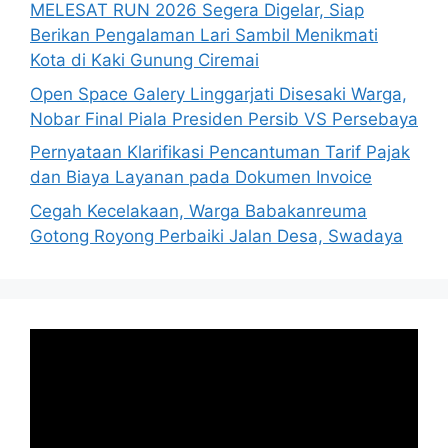
MELESAT RUN 2026 Segera Digelar, Siap
Berikan Pengalaman Lari Sambil Menikmati
Kota di Kaki Gunung Ciremai
Open Space Galery Linggarjati Disesaki Warga,
Nobar Final Piala Presiden Persib VS Persebaya
Pernyataan Klarifikasi Pencantuman Tarif Pajak
dan Biaya Layanan pada Dokumen Invoice
Cegah Kecelakaan, Warga Babakanreuma
Gotong Royong Perbaiki Jalan Desa, Swadaya