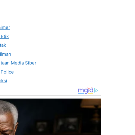
aimer
Etik
tak
dimah
taan Media Siber
 Police
ksi