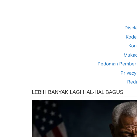
Discl
Kode 
Kon
Muka
Pedoman Pemberi
Privacy
Reda