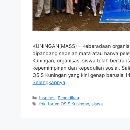
KUNINGAN(MASS) – Keberadaan organisasi 
dipandang sebelah mata atau hanya pele
Kuningan, organisasi siswa telah bertran
kepemimpinan dan kepedulian sosial. Sa
OSIS Kuningan yang kini genap berusia 1
Selengkapnya
Kategori
Inspirasi
,
Pendidikan
Tag
fok
,
forum OSIS Kuningan
,
siswa