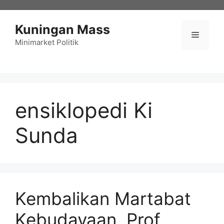
Langsung
ke
Kuningan Mass
isi
Menu
Minimarket Politik
ensiklopedi Ki
Sunda
Kembalikan Martabat
Kebudayaan, Prof