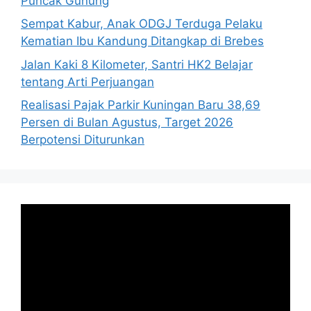
Puncak Gunung
Sempat Kabur, Anak ODGJ Terduga Pelaku
Kematian Ibu Kandung Ditangkap di Brebes
Jalan Kaki 8 Kilometer, Santri HK2 Belajar
tentang Arti Perjuangan
Realisasi Pajak Parkir Kuningan Baru 38,69
Persen di Bulan Agustus, Target 2026
Berpotensi Diturunkan