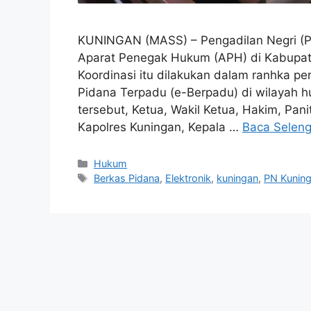
KUNINGAN (MASS) – Pengadilan Negri (P
Aparat Penegak Hukum (APH) di Kabupate
Koordinasi itu dilakukan dalam ranhka pe
Pidana Terpadu (e-Berpadu) di wilayah 
tersebut, Ketua, Wakil Ketua, Hakim, Pani
Kapolres Kuningan, Kepala …
Baca Selen
Kategori
Hukum
Tag
Berkas Pidana
,
Elektronik
,
kuningan
,
PN Kunin