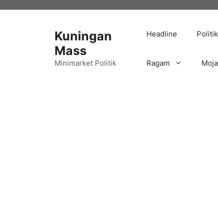
Langsung
ke
isi
Kuningan
Headline
Politik
Mass
Minimarket Politik
Ragam
Moj