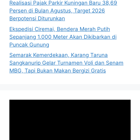
Realisasi Pajak Parkir Kuningan Baru 38,69
Persen di Bulan Agustus, Target 2026
Berpotensi Diturunkan
Ekspedisi Ciremai, Bendera Merah Putih
Sepanjang 1.000 Meter Akan Dikibarkan di
Puncak Gunung
Semarak Kemerdekaan, Karang Taruna
Sangkanurip Gelar Turnamen Voli dan Senam
MBG, Tapi Bukan Makan Bergizi Gratis