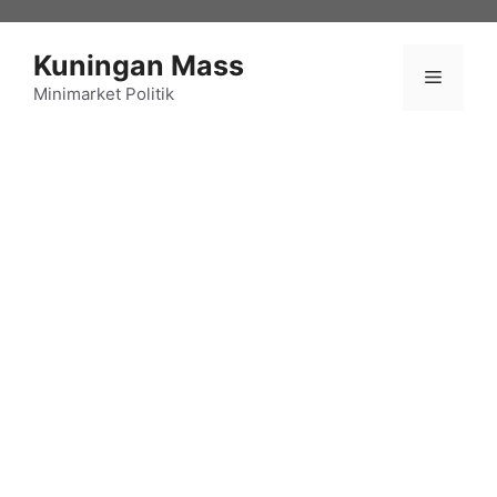
Langsung
ke
Kuningan Mass
isi
Menu
Minimarket Politik