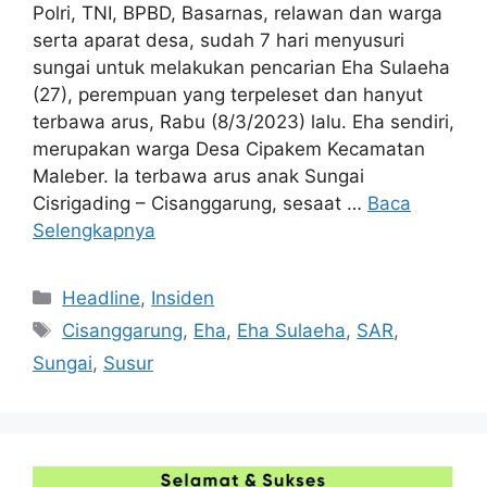
Polri, TNI, BPBD, Basarnas, relawan dan warga
serta aparat desa, sudah 7 hari menyusuri
sungai untuk melakukan pencarian Eha Sulaeha
(27), perempuan yang terpeleset dan hanyut
terbawa arus, Rabu (8/3/2023) lalu. Eha sendiri,
merupakan warga Desa Cipakem Kecamatan
Maleber. Ia terbawa arus anak Sungai
Cisrigading – Cisanggarung, sesaat …
Baca
Selengkapnya
Kategori
Headline
,
Insiden
Tag
Cisanggarung
,
Eha
,
Eha Sulaeha
,
SAR
,
Sungai
,
Susur