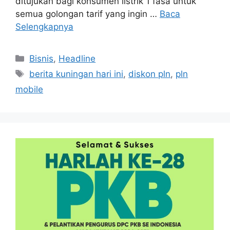
ditujukan bagi konsumen listrik 1 fasa untuk
semua golongan tarif yang ingin …
Baca
Selengkapnya
Kategori
Bisnis
,
Headline
Tag
berita kuningan hari ini
,
diskon pln
,
pln
mobile