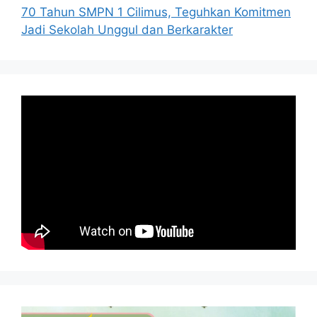
70 Tahun SMPN 1 Cilimus, Teguhkan Komitmen
Jadi Sekolah Unggul dan Berkarakter