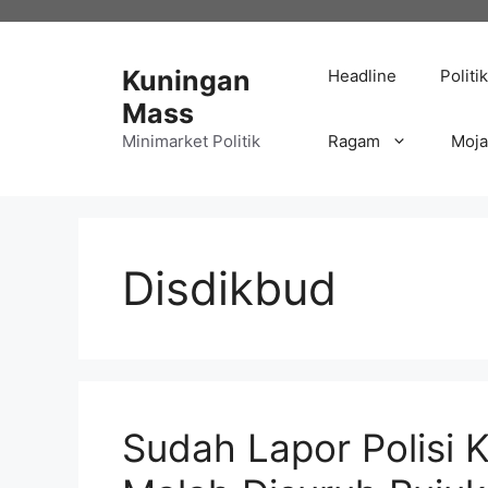
Langsung
ke
isi
Kuningan
Headline
Politik
Mass
Minimarket Politik
Ragam
Moj
Disdikbud
Sudah Lapor Polisi 