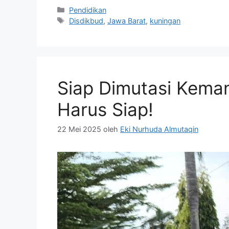
Kategori
Pendidikan
Tag
Disdikbud
,
Jawa Barat
,
kuningan
Siap Dimutasi Kema
Harus Siap!
22 Mei 2025
oleh
Eki Nurhuda Almutaqin