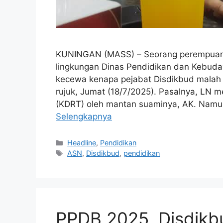
KUNINGAN (MASS) – Seorang perempuan be
lingkungan Dinas Pendidikan dan Kebud
kecewa kenapa pejabat Disdikbud malah
rujuk, Jumat (18/7/2025). Pasalnya, LN
(KDRT) oleh mantan suaminya, AK. Namun 
Selengkapnya
Kategori
Headline
,
Pendidikan
Tag
ASN
,
Disdikbud
,
pendidikan
PPDB 2025, Disdikb