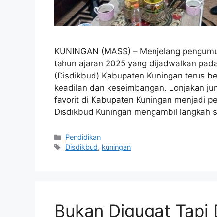
KUNINGAN (MASS) – Menjelang pengumum
tahun ajaran 2025 yang dijadwalkan pada
(Disdikbud) Kabupaten Kuningan terus b
keadilan dan keseimbangan. Lonjakan jum
favorit di Kabupaten Kuningan menjadi pe
Disdikbud Kuningan mengambil langkah s
Kategori
Pendidikan
Tag
Disdikbud
,
kuningan
Bukan Digugat Tapi 