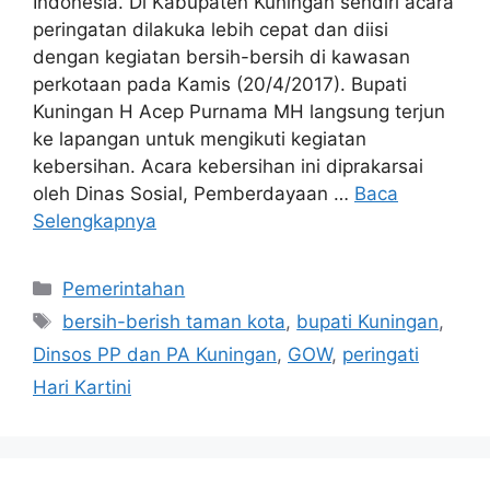
Indonesia. Di Kabupaten Kuningan sendiri acara
peringatan dilakuka lebih cepat dan diisi
dengan kegiatan bersih-bersih di kawasan
perkotaan pada Kamis (20/4/2017). Bupati
Kuningan H Acep Purnama MH langsung terjun
ke lapangan untuk mengikuti kegiatan
kebersihan. Acara kebersihan ini diprakarsai
oleh Dinas Sosial, Pemberdayaan …
Baca
Selengkapnya
Kategori
Pemerintahan
Tag
bersih-berish taman kota
,
bupati Kuningan
,
Dinsos PP dan PA Kuningan
,
GOW
,
peringati
Hari Kartini