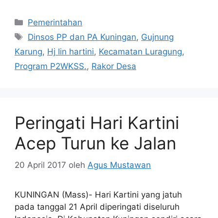
Kategori
Pemerintahan
Tag
Dinsos PP dan PA Kuningan
,
Gujnung
Karung
,
Hj Iin hartini
,
Kecamatan Luragung
,
Program P2WKSS.
,
Rakor Desa
Peringati Hari Kartini
Acep Turun ke Jalan
20 April 2017
oleh
Agus Mustawan
KUNINGAN (Mass)- Hari Kartini yang jatuh
pada tanggal 21 April diperingati diseluruh