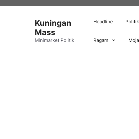
Langsung
ke
isi
Kuningan
Headline
Politik
Mass
Minimarket Politik
Ragam
Moj