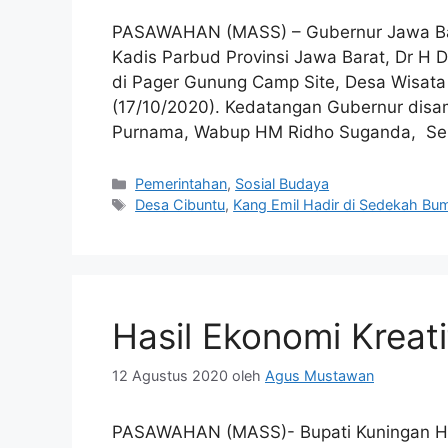
PASAWAHAN (MASS) – Gubernur Jawa Ba
Kadis Parbud Provinsi Jawa Barat, Dr H 
di Pager Gunung Camp Site, Desa Wisat
(17/10/2020). Kedatangan Gubernur disa
Purnama, Wabup HM Ridho Suganda, Sek
Kategori
Pemerintahan
,
Sosial Budaya
Tag
Desa Cibuntu
,
Kang Emil Hadir di Sedekah Bum
Hasil Ekonomi Kreat
12 Agustus 2020
oleh
Agus Mustawan
PASAWAHAN (MASS)- Bupati Kuningan H