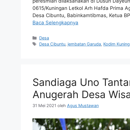
peresmian dilaksanakan di Dusun Dayeuh 
0615/Kuningan Letkol Arh Hafda Prima A
Desa Cibuntu, Babinkamtibmas, Ketua BP
Baca Selengkapnya
Kategori
Desa
Tag
Desa Cibuntu
,
jembatan Garuda
,
Kodim Kuning
Sandiaga Uno Tantan
Anugerah Desa Wisa
31 Mei 2021
oleh
Agus Mustawan