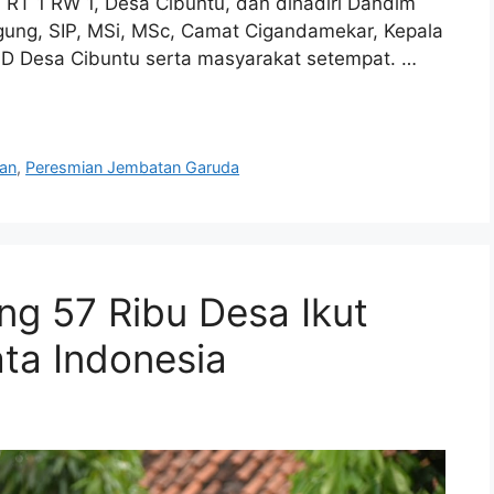
RT 1 RW 1, Desa Cibuntu, dan dihadiri Dandim
gung, SIP, MSi, MSc, Camat Cigandamekar, Kepala
D Desa Cibuntu serta masyarakat setempat. …
an
,
Peresmian Jembatan Garuda
g 57 Ribu Desa Ikut
ta Indonesia