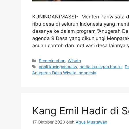
KUNINGAN(MASS)- Menteri Pariwisata d
ribu desa di seluruh Indonesia yang memi
desanya ke dalam program “Anugerah Desa
agenda 9 Desa yang dikunjungi Menparekr
acuan contoh dan motivasi desa lainnya 
Kategori
Pemerintahan
,
Wisata
Tag
apaltikuninganmass
,
berita kuningan hari ini
,
D
Anugerah Desa Wisata Indonesia
Kang Emil Hadir di 
17 Oktober 2020
oleh
Agus Mustawan