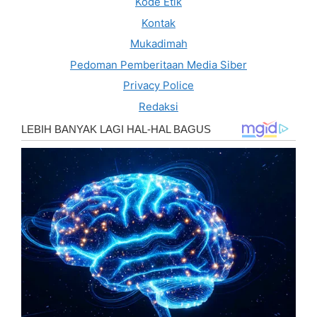
Kode Etik
Kontak
Mukadimah
Pedoman Pemberitaan Media Siber
Privacy Police
Redaksi