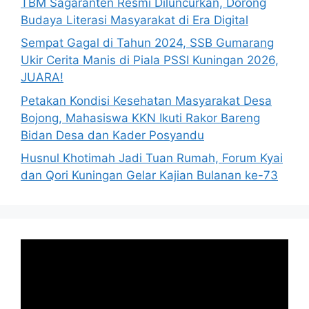
TBM Sagaranten Resmi Diluncurkan, Dorong
Budaya Literasi Masyarakat di Era Digital
Sempat Gagal di Tahun 2024, SSB Gumarang
Ukir Cerita Manis di Piala PSSI Kuningan 2026,
JUARA!
Petakan Kondisi Kesehatan Masyarakat Desa
Bojong, Mahasiswa KKN Ikuti Rakor Bareng
Bidan Desa dan Kader Posyandu
Husnul Khotimah Jadi Tuan Rumah, Forum Kyai
dan Qori Kuningan Gelar Kajian Bulanan ke-73