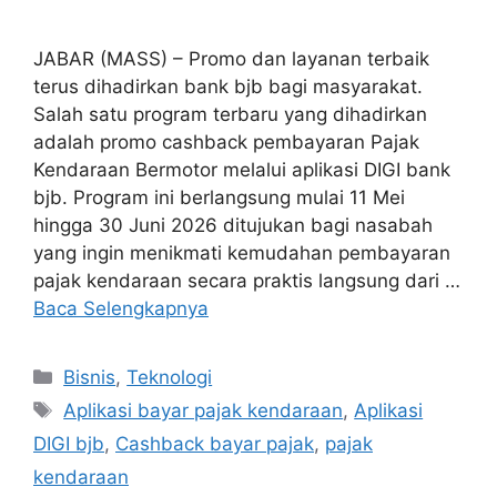
JABAR (MASS) – Promo dan layanan terbaik
terus dihadirkan bank bjb bagi masyarakat.
Salah satu program terbaru yang dihadirkan
adalah promo cashback pembayaran Pajak
Kendaraan Bermotor melalui aplikasi DIGI bank
bjb. Program ini berlangsung mulai 11 Mei
hingga 30 Juni 2026 ditujukan bagi nasabah
yang ingin menikmati kemudahan pembayaran
pajak kendaraan secara praktis langsung dari …
Baca Selengkapnya
Kategori
Bisnis
,
Teknologi
Tag
Aplikasi bayar pajak kendaraan
,
Aplikasi
DIGI bjb
,
Cashback bayar pajak
,
pajak
kendaraan