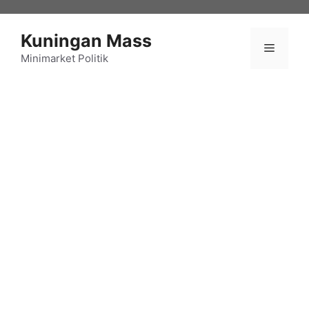
Langsung
ke
Kuningan Mass
isi
Menu
Minimarket Politik