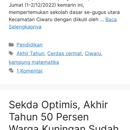
Jumat (1-2/12/2022) kemarin ini,
mempertemukan sekolah dasar se-gugus utara
Kecamatan Ciwaru dengan diikuti oleh …
Baca
Selengkapnya
Kategori
Pendidikan
Tag
Akhir Tahun
,
Cerdas cermat
,
Ciwaru
,
kampung matematika
1 Komentar
Sekda Optimis, Akhir
Tahun 50 Persen
Warga Kuningan Sudah