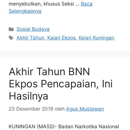
menyebutkan, khusus Seksi …
Baca
Selengkapnya
Kategori
Sosial Budaya
Tag
Akhir Tahun
,
Kajari Ekpos
,
Kejari Kuningan
Akhir Tahun BNN
Ekpos Pencapaian, Ini
Hasilnya
23 Desember 2019
oleh
Agus Mustawan
KUNINGAN (MASS)- Badan Narkotika Nasional