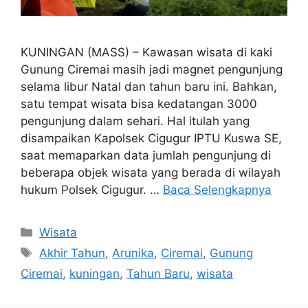
KUNINGAN (MASS) – Kawasan wisata di kaki
Gunung Ciremai masih jadi magnet pengunjung
selama libur Natal dan tahun baru ini. Bahkan,
satu tempat wisata bisa kedatangan 3000
pengunjung dalam sehari. Hal itulah yang
disampaikan Kapolsek Cigugur IPTU Kuswa SE,
saat memaparkan data jumlah pengunjung di
beberapa objek wisata yang berada di wilayah
hukum Polsek Cigugur. …
Baca Selengkapnya
Kategori
Wisata
Tag
Akhir Tahun
,
Arunika
,
Ciremai
,
Gunung
Ciremai
,
kuningan
,
Tahun Baru
,
wisata