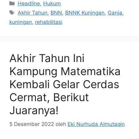
Kategori
Headline
,
Hukum
Tag
Akhir Tahun
,
BNN
,
BNNK Kuningan
,
Ganja
,
kuningan
,
rehabilitasi
Akhir Tahun Ini
Kampung Matematika
Kembali Gelar Cerdas
Cermat, Berikut
Juaranya!
5 Desember 2022
oleh
Eki Nurhuda Almutaqin