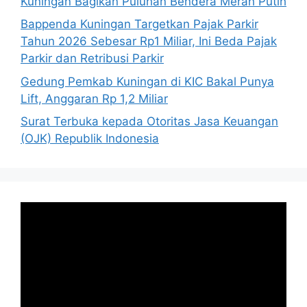
Kuningan Bagikan Puluhan Bendera Merah Putih
Bappenda Kuningan Targetkan Pajak Parkir
Tahun 2026 Sebesar Rp1 Miliar, Ini Beda Pajak
Parkir dan Retribusi Parkir
Gedung Pemkab Kuningan di KIC Bakal Punya
Lift, Anggaran Rp 1,2 Miliar
Surat Terbuka kepada Otoritas Jasa Keuangan
(OJK) Republik Indonesia