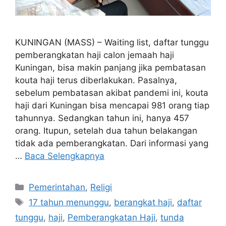
KUNINGAN (MASS) – Waiting list, daftar tunggu
pemberangkatan haji calon jemaah haji
Kuningan, bisa makin panjang jika pembatasan
kouta haji terus diberlakukan. Pasalnya,
sebelum pembatasan akibat pandemi ini, kouta
haji dari Kuningan bisa mencapai 981 orang tiap
tahunnya. Sedangkan tahun ini, hanya 457
orang. Itupun, setelah dua tahun belakangan
tidak ada pemberangkatan. Dari informasi yang
…
Baca Selengkapnya
Kategori
Pemerintahan
,
Religi
Tag
17 tahun menunggu
,
berangkat haji
,
daftar
tunggu
,
haji
,
Pemberangkatan Haji
,
tunda