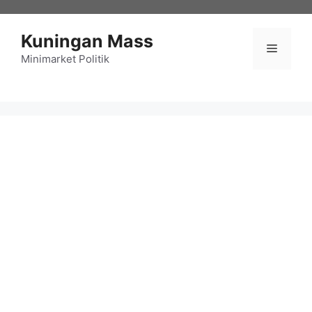
Langsung
ke
Kuningan Mass
isi
Menu
Minimarket Politik