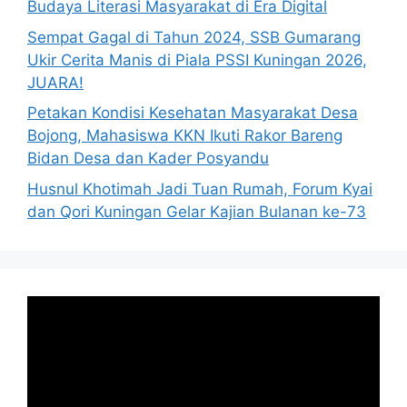
Budaya Literasi Masyarakat di Era Digital
Sempat Gagal di Tahun 2024, SSB Gumarang
Ukir Cerita Manis di Piala PSSI Kuningan 2026,
JUARA!
Petakan Kondisi Kesehatan Masyarakat Desa
Bojong, Mahasiswa KKN Ikuti Rakor Bareng
Bidan Desa dan Kader Posyandu
Husnul Khotimah Jadi Tuan Rumah, Forum Kyai
dan Qori Kuningan Gelar Kajian Bulanan ke-73