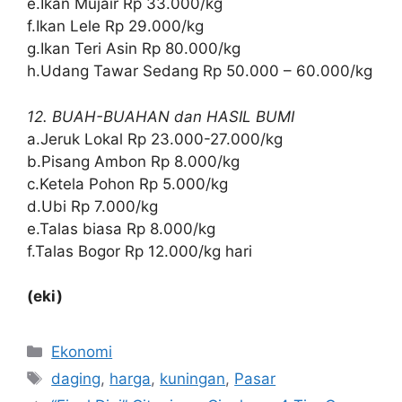
e.Ikan Mujair Rp 33.000/kg
f.Ikan Lele Rp 29.000/kg
g.Ikan Teri Asin Rp 80.000/kg
h.Udang Tawar Sedang Rp 50.000 – 60.000/kg
12. BUAH-BUAHAN dan HASIL BUMI
a.Jeruk Lokal Rp 23.000-27.000/kg
b.Pisang Ambon Rp 8.000/kg
c.Ketela Pohon Rp 5.000/kg
d.Ubi Rp 7.000/kg
e.Talas biasa Rp 8.000/kg
f.Talas Bogor Rp 12.000/kg hari
(eki)
Kategori
Ekonomi
Tag
daging
,
harga
,
kuningan
,
Pasar