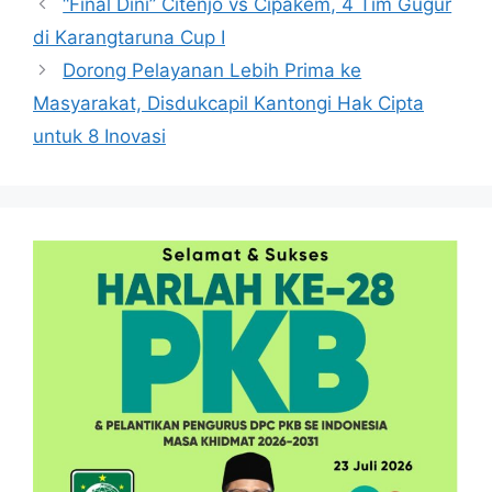
“Final Dini” Citenjo vs Cipakem, 4 Tim Gugur
di Karangtaruna Cup I
Dorong Pelayanan Lebih Prima ke
Masyarakat, Disdukcapil Kantongi Hak Cipta
untuk 8 Inovasi