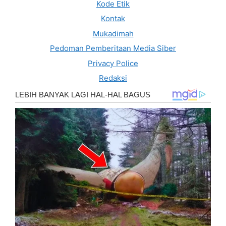
Kode Etik
Kontak
Mukadimah
Pedoman Pemberitaan Media Siber
Privacy Police
Redaksi