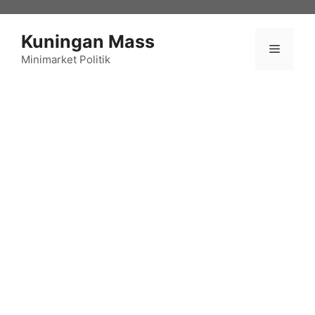
Langsung
ke
Kuningan Mass
isi
Menu
Minimarket Politik