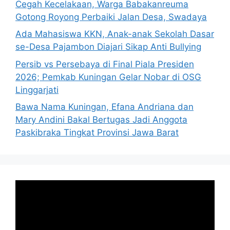
Cegah Kecelakaan, Warga Babakanreuma
Gotong Royong Perbaiki Jalan Desa, Swadaya
Ada Mahasiswa KKN, Anak-anak Sekolah Dasar
se-Desa Pajambon Diajari Sikap Anti Bullying
Persib vs Persebaya di Final Piala Presiden
2026; Pemkab Kuningan Gelar Nobar di OSG
Linggarjati
Bawa Nama Kuningan, Efana Andriana dan
Mary Andini Bakal Bertugas Jadi Anggota
Paskibraka Tingkat Provinsi Jawa Barat