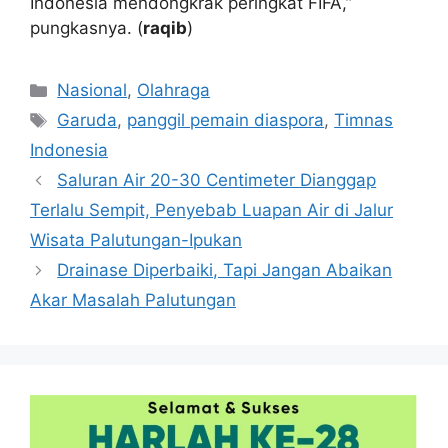
Indonesia mendongkrak peringkat FIFA,”
pungkasnya. (
raqib
)
Kategori
Nasional
,
Olahraga
Tag
Garuda
,
panggil pemain diaspora
,
Timnas
Indonesia
Saluran Air 20-30 Centimeter Dianggap
Terlalu Sempit, Penyebab Luapan Air di Jalur
Wisata Palutungan-Ipukan
Drainase Diperbaiki, Tapi Jangan Abaikan
Akar Masalah Palutungan