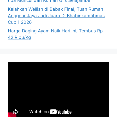
tiba Muncul dari Rumah Ulis Selajambe
Kalahkan Wellish di Babak Final, Tuan Rumah
Anggeur Jaya Jadi Juara Di Bhabinkamtibmas
Cup 1 2026
Harga Daging Ayam Naik Hari Ini, Tembus Rp
42 Ribu/Kg