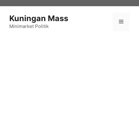
Langsung
ke
Kuningan Mass
isi
Menu
Minimarket Politik