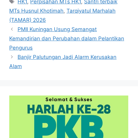
Tag
HK1
,
Perpisahan MTs HK1
,
Santri terbaik
MTs Husnul Khotimah
,
Tarqiyatul Marhalah
(TAMAR) 2026
PMII Kuningan Usung Semangat
Kemandirian dan Perubahan dalam Pelantikan
Pengurus
Banjir Palutungan Jadi Alarm Kerusakan
Alam