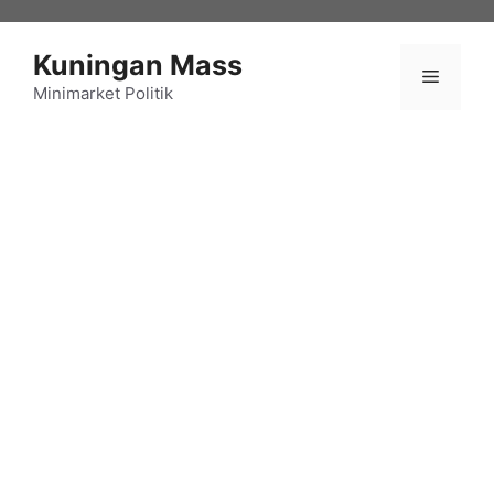
Langsung
ke
Kuningan Mass
isi
Menu
Minimarket Politik