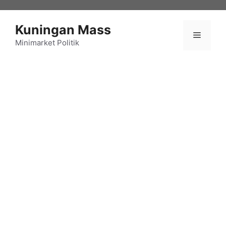
Langsung
ke
Kuningan Mass
isi
Menu
Minimarket Politik