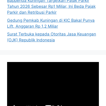
Bappenda Kuningan Targetkan Pajak Parkir
Tahun 2026 Sebesar Rp1 Miliar, Ini Beda Pajak
Parkir dan Retribusi Parkir
Gedung Pemkab Kuningan di KIC Bakal Punya
Lift, Anggaran Rp 1,2 Miliar
Surat Terbuka kepada Otoritas Jasa Keuangan
(OJK) Republik Indonesia