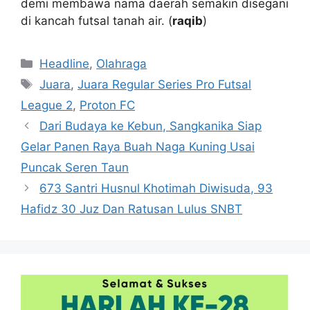
demi membawa nama daerah semakin disegani
di kancah futsal tanah air. (
raqib
)
Kategori
Headline
,
Olahraga
Tag
Juara
,
Juara Regular Series Pro Futsal
League 2
,
Proton FC
Dari Budaya ke Kebun, Sangkanika Siap
Gelar Panen Raya Buah Naga Kuning Usai
Puncak Seren Taun
673 Santri Husnul Khotimah Diwisuda, 93
Hafidz 30 Juz Dan Ratusan Lulus SNBT