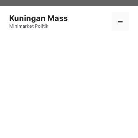
Langsung
ke
Kuningan Mass
isi
Menu
Minimarket Politik