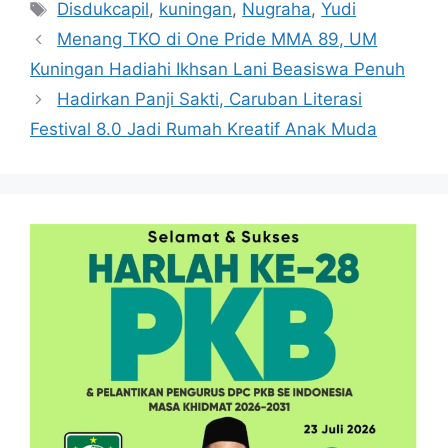
Tag
Disdukcapil
,
kuningan
,
Nugraha
,
Yudi
Menang TKO di One Pride MMA 89, UM
Kuningan Hadiahi Ikhsan Lani Beasiswa Penuh
Hadirkan Panji Sakti, Caruban Literasi
Festival 8.0 Jadi Rumah Kreatif Anak Muda