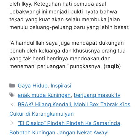
oleh Ikyy. Keteguhan hati pemuda asal
Lebakwangi ini menjadi bukti nyata bahwa
tekad yang kuat akan selalu membuka jalan
menuju peluang-peluang baru yang lebih besar.
“Alhamdulillah saya juga mendapat dukungan
penuh oleh keluarga dan khususnya orang tua
yang tak henti hentinya mendoakan dan
menemani perjuangan,” pungkasnya. (
raqib
)
Kategori
Gaya Hidup
,
Inspirasi
Tag
anak muda Kuningan
,
berjuang masuk tv
BRAK! Hilang Kendali, Mobil Box Tabrak Kios
Cukur di Karangkamulyan
“El Clasico” Pindah Pindah Ke Samarinda,
Bobotoh Kuningan Jangan Nekat Away!