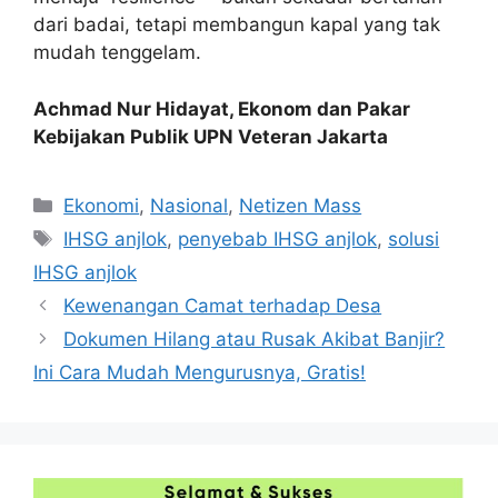
dari badai, tetapi membangun kapal yang tak
mudah tenggelam.
Achmad Nur Hidayat, Ekonom dan Pakar
Kebijakan Publik UPN Veteran Jakarta
Kategori
Ekonomi
,
Nasional
,
Netizen Mass
Tag
IHSG anjlok
,
penyebab IHSG anjlok
,
solusi
IHSG anjlok
Kewenangan Camat terhadap Desa
Dokumen Hilang atau Rusak Akibat Banjir?
Ini Cara Mudah Mengurusnya, Gratis!