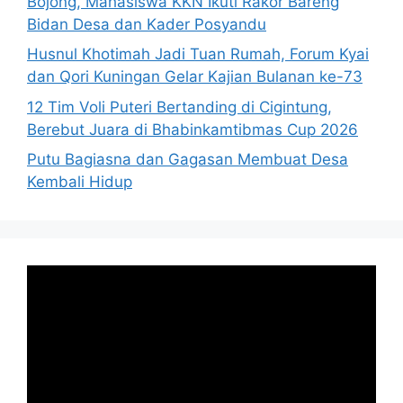
Bojong, Mahasiswa KKN Ikuti Rakor Bareng
Bidan Desa dan Kader Posyandu
Husnul Khotimah Jadi Tuan Rumah, Forum Kyai
dan Qori Kuningan Gelar Kajian Bulanan ke-73
12 Tim Voli Puteri Bertanding di Cigintung,
Berebut Juara di Bhabinkamtibmas Cup 2026
Putu Bagiasna dan Gagasan Membuat Desa
Kembali Hidup