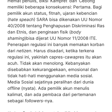
Hemat penulis, diksi ‘Kampret’ dan ‘Cebong’
memiliki beberapa konsekuensi: Pertama. Bagi
pemilik akun status, fitnah, ujaran kebencian
(
hate speach
) SARA bisa dikenakan UU Nomor
40/2008 tentang Penghapusan Diskriminasi Ras
dan Etnis, dan penginaan fisik (
body
shaming
)bisa dijerat UU Nomor 11/2008 ITE.
Penerapan regulasi ini banyak memakan korban
dari
netizen
. Harus disadari, ketika terkena
regulasi ini, yakinlah capres-cawapres itu akan
acuh. Tidak akan menolong. Kebanyakan
disebabkan kekurangpekaan, emosional dan
tidak hati-hati menggunakan media sosial.
Media Sosial sejatinya peralihan dari dunia
offline
(nyata). Ada pemilik akun menulis
kalimat, dan ada pembaca dari pertemanan
sebagai
followers-
nya.