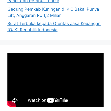
Parkir dan Retribusi Parkir
Gedung Pemkab Kuningan di KIC Bakal Punya
Lift, Anggaran Rp 1,2 Miliar
Surat Terbuka kepada Otoritas Jasa Keuangan
(OJK) Republik Indonesia