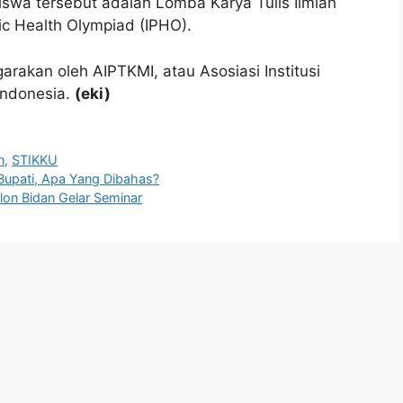
swa tersebut adalah Lomba Karya Tulis Ilmiah
ic Health Olympiad (IPHO).
garakan oleh AIPTKMI, atau Asosiasi Institusi
Indonesia.
(eki)
n
,
STIKKU
Bupati, Apa Yang Dibahas?
lon Bidan Gelar Seminar