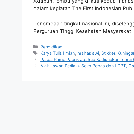
Adapun, lomba yang diikuti kedua mahasi
dalam kegiatan The First Indonesian Publ
Perlombaan tingkat nasional ini, diseleng
Perguruan Tinggi Kesehatan Masyarakat 
Kategori
Pendidikan
Tag
Karya Tulis Ilmiah
,
mahasiswi
,
Stikkes Kuninga
Pasca Rame Pabrik Joshua Kadisnaker Temui 
Ajak Lawan Perilaku Seks Bebas dan LGBT, Ca