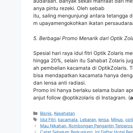
audaraan. Banyak sekali manfaat dari me
anya pintu rezeki. Oleh sebab
itu, saling mengunjungi antara tetangga 
m upayamengokohkan ikatan persaudara
5. Berbagai Promo Menarik dari Optik Zola
Spesial hari raya idul fitri Optik Zolar
hingga 20%, selain itu Sahabat Zolaris j
ah pembelian kacamata di OptikZolaris. 
bisa mendapatkan kacamata hanya denga
dan lensa anti radiasi.
Promo ini hanya berlaku selama bulan apri
anjut follow @optikzolaris di Instagram. (
a
Kategori
Bisnis
,
Kesehatan
Tag
Idul Fitri
,
kacamata
,
Lebaran
,
lensa
,
Minus
,
opti
Mau Nikahan, Rombongan Pengantin Terperos
Catat Sebelum Berkunjung, Ini Daftar Hotel Ber