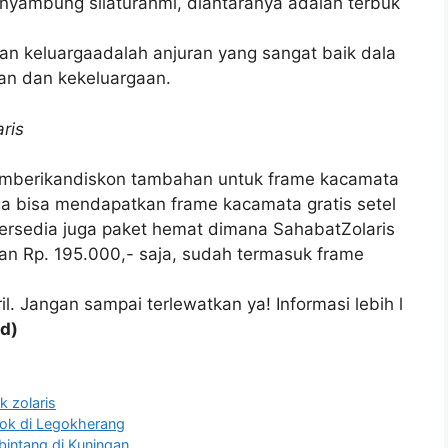
nyambung silaturahmi, diantaranya adalah terbuk
dan keluargaadalah anjuran yang sangat baik dala
an dan kekeluargaan.
ris
is memberikandiskon tambahan untuk frame kacamata
uga bisa mendapatkan frame kacamata gratis setel
Tersedia juga paket hemat dimana SahabatZolaris
n Rp. 195.000,- saja, sudah termasuk frame
l. Jangan sampai terlewatkan ya! Informasi lebih l
d)
k zolaris
ok di Legokherang
bintang di Kuningan