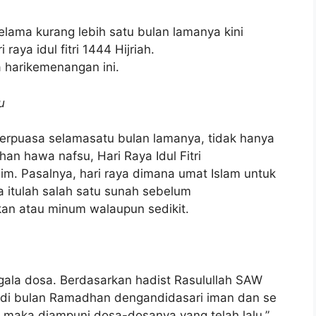
ama kurang lebih satu bulan lamanya kini
aya idul fitri 1444 Hijriah.
a harikemenangan ini.
u
erpuasa selamasatu bulan lamanya, tidak hanya
n hawa nafsu, Hari Raya Idul Fitri
m. Pasalnya, hari raya dimana umat Islam untuk
 itulah salah satu sunah sebelum
kan atau minum walaupun sedikit.
 segala dosa. Berdasarkan hadist Rasulullah SAW
 di bulan Ramadhan dengandidasari iman dan se
 maka diampuni dosa-dosanya yang telah lalu.”