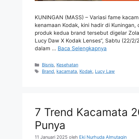
KUNINGAN (MASS) – Variasi fame kacamat
kenamaan Kodak, kini hadir di Kuningan, 
produk kedua brand tersebut digelar Zola
Lucy Daw X Kodak Lenses“, Sabtu (22/2/20
dalam …
Baca Selengkapnya
Kategori
Bisnis
,
Kesehatan
Tag
Brand
,
kacamata
,
Kodak
,
Lucy Law
7 Trend Kacamata 2
Punya
11 Januari 2025
oleh
Eki Nurhuda Almutaqin