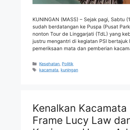
KUNINGAN (MASS) – Sejak pagi, Sabtu (1
sudah berdatangan ke Puspa (Pusat Parki
nonton Tour de Linggarjati (TdL) yang keb
justru mengantri di kegiatan PSI bertajuk 
pemeriksaan mata dan pemberian kaca
Kategori
Kesehatan
,
Politik
Tag
kacamata
,
kuningan
Kenalkan Kacamata 
Frame Lucy Law dan