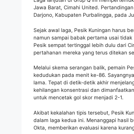
Laga lanjutan di Grup Q ini mempertemu
Jawa Barat, Cimahi United. Pertandingan 
Darjono, Kabupaten Purbalingga, pada Ju
Sejak awal laga, Pesik Kuningan harus 
namun sampai babak pertama usai tidak a
Pesik sempat tertinggal lebih dulu dari C
pertahanan mereka yang terus ditekan s
Melalui skema serangan balik, pemain P
kedudukan pada menit ke-86. Sayangnya 
lama. Tepat di detik-detik akhir menjelang
kehilangan konsentrasi dan dimanfaatkan
untuk mencetak gol skor menjadi 2-1.
Akibat kekalahan tipis tersebut, Pesik Ku
dalam laga kedua ini. Menanggapi hasil 
Okta, memberikan evaluasi karena kuran