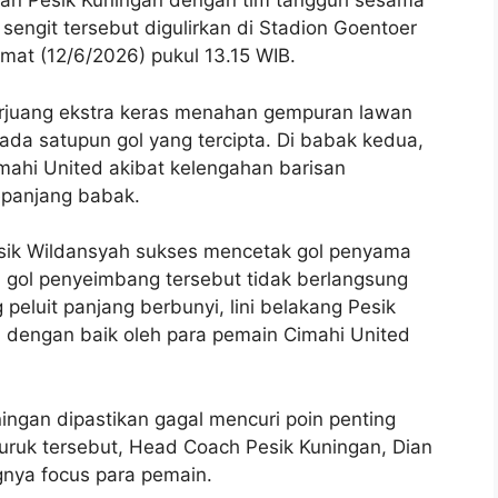
kan Pesik Kuningan dengan tim tangguh sesama
sengit tersebut digulirkan di Stadion Goentoer
mat (12/6/2026) pukul 13.15 WIB.
berjuang ekstra keras menahan gempuran lawan
da satupun gol yang tercipta. Di babak kedua,
imahi United akibat kelengahan barisan
epanjang babak.
esik Wildansyah sukses mencetak gol penyama
gol penyeimbang tersebut tidak berlangsung
 peluit panjang berbunyi, lini belakang Pesik
 dengan baik oleh para pemain Cimahi United
ningan dipastikan gagal mencuri poin penting
buruk tersebut, Head Coach Pesik Kuningan, Dian
gnya focus para pemain.