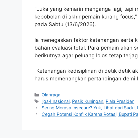
“Luka yang kemarin menganga lagi, tapi ma
kebobolan di akhir pemain kurang focus,
pada Sabtu (13/6/2026).
Ia menegaskan faktor ketenangan serta ked
bahan evaluasi total. Para pemain akan
berikutnya agar peluang lolos tetap terjag
“Ketenangan kedisiplinan di detik detik ak
harus memenangkan pertandingan demi lo
Kategori
Olahraga
Tag
liga4 nasional
,
Pesik Kuningan
,
Piala Presiden
Sering Merasa Insecure? Yuk, Lihat dari Sudut
Cegah Potensi Konflik Karena Rotasi, Bupati 