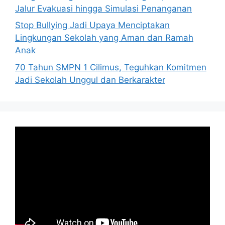
Jalur Evakuasi hingga Simulasi Penanganan
Stop Bullying Jadi Upaya Menciptakan
Lingkungan Sekolah yang Aman dan Ramah
Anak
70 Tahun SMPN 1 Cilimus, Teguhkan Komitmen
Jadi Sekolah Unggul dan Berkarakter