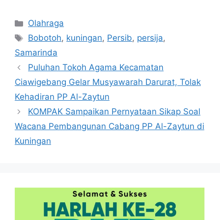
Kategori
Olahraga
Tag
Bobotoh
,
kuningan
,
Persib
,
persija
,
Samarinda
Puluhan Tokoh Agama Kecamatan
Ciawigebang Gelar Musyawarah Darurat, Tolak
Kehadiran PP Al-Zaytun
KOMPAK Sampaikan Pernyataan Sikap Soal
Wacana Pembangunan Cabang PP Al-Zaytun di
Kuningan