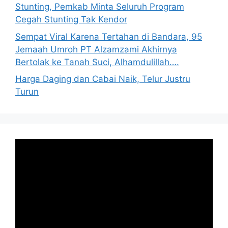
Stunting, Pemkab Minta Seluruh Program
Cegah Stunting Tak Kendor
Sempat Viral Karena Tertahan di Bandara, 95
Jemaah Umroh PT Alzamzami Akhirnya
Bertolak ke Tanah Suci, Alhamdulillah….
Harga Daging dan Cabai Naik, Telur Justru
Turun