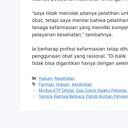
“saya tidak menolak adanya pelatihan un
obat, tetapi saya menilai bahwa pelatiha
tenaga kefarmasian yang memiliki kompet
pelayanan kesehatan,” tambahnya.
Ia berharap profesi kefarmasian tetap d
penggunaan obat yang rasional. “Di balik
tidak bisa digantikan hanya dengan selemb
Kategori
Hukum
,
Kesehatan
Tag
Farmasi
,
Hukum
,
kesehatan
Modus KTP Digital, Dua Orang Ngaku Petuga
Tengok Remaja Berkaos Persib Korban Pengero