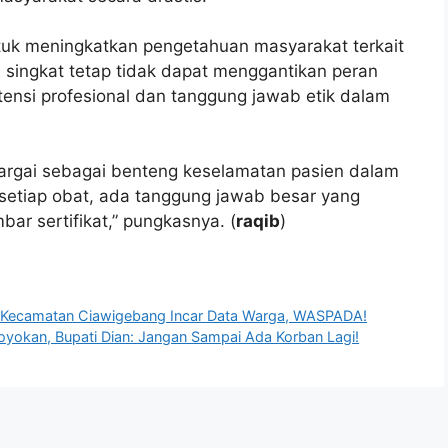
tuk meningkatkan pengetahuan masyarakat terkait
n singkat tetap tidak dapat menggantikan peran
ensi profesional dan tanggung jawab etik dalam
ihargai sebagai benteng keselamatan pasien dalam
 setiap obat, ada tanggung jawab besar yang
ar sertifikat,” pungkasnya. (
raqib
)
s Kecamatan Ciawigebang Incar Data Warga, WASPADA!
yokan, Bupati Dian: Jangan Sampai Ada Korban Lagi!