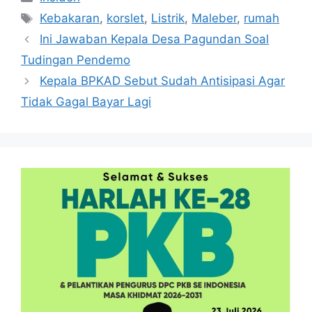
Tag
Kebakaran
,
korslet
,
Listrik
,
Maleber
,
rumah
Ini Jawaban Kepala Desa Pagundan Soal
Tudingan Pendemo
Kepala BPKAD Sebut Sudah Antisipasi Agar
Tidak Gagal Bayar Lagi