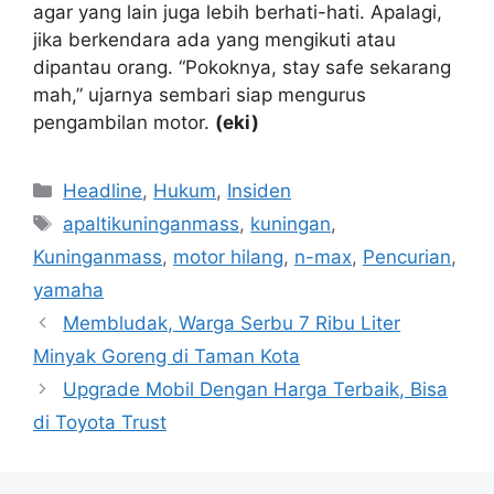
agar yang lain juga lebih berhati-hati. Apalagi,
jika berkendara ada yang mengikuti atau
dipantau orang. “Pokoknya, stay safe sekarang
mah,” ujarnya sembari siap mengurus
pengambilan motor.
(eki)
Kategori
Headline
,
Hukum
,
Insiden
Tag
apaltikuninganmass
,
kuningan
,
Kuninganmass
,
motor hilang
,
n-max
,
Pencurian
,
yamaha
Membludak, Warga Serbu 7 Ribu Liter
Minyak Goreng di Taman Kota
Upgrade Mobil Dengan Harga Terbaik, Bisa
di Toyota Trust