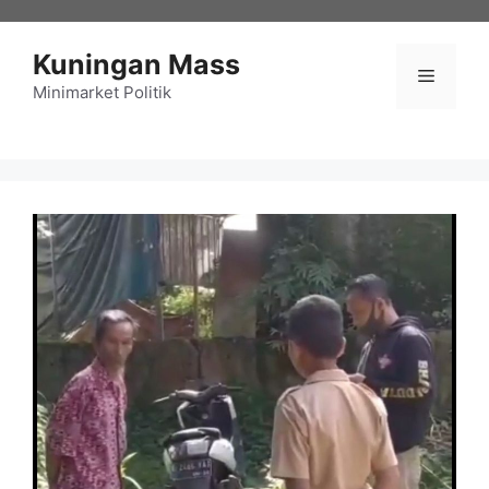
Langsung
ke
Kuningan Mass
isi
Menu
Minimarket Politik