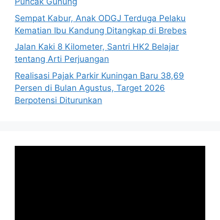
Puncak Gunung
Sempat Kabur, Anak ODGJ Terduga Pelaku
Kematian Ibu Kandung Ditangkap di Brebes
Jalan Kaki 8 Kilometer, Santri HK2 Belajar
tentang Arti Perjuangan
Realisasi Pajak Parkir Kuningan Baru 38,69
Persen di Bulan Agustus, Target 2026
Berpotensi Diturunkan