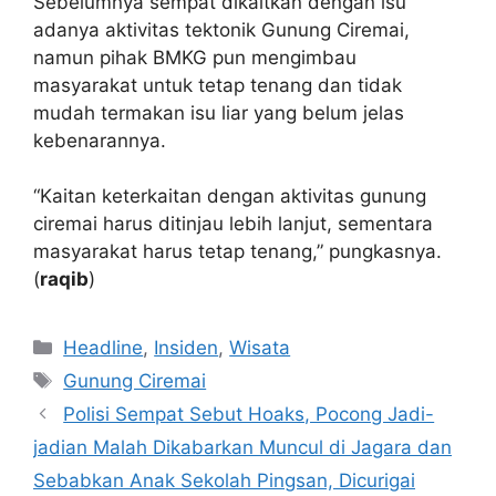
Sebelumnya sempat dikaitkan dengan isu
adanya aktivitas tektonik Gunung Ciremai,
namun pihak BMKG pun mengimbau
masyarakat untuk tetap tenang dan tidak
mudah termakan isu liar yang belum jelas
kebenarannya.
“Kaitan keterkaitan dengan aktivitas gunung
ciremai harus ditinjau lebih lanjut, sementara
masyarakat harus tetap tenang,” pungkasnya.
(
raqib
)
Kategori
Headline
,
Insiden
,
Wisata
Tag
Gunung Ciremai
Polisi Sempat Sebut Hoaks, Pocong Jadi-
jadian Malah Dikabarkan Muncul di Jagara dan
Sebabkan Anak Sekolah Pingsan, Dicurigai