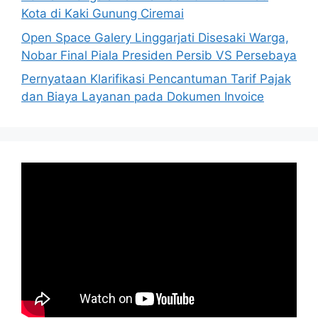
Kota di Kaki Gunung Ciremai
Open Space Galery Linggarjati Disesaki Warga,
Nobar Final Piala Presiden Persib VS Persebaya
Pernyataan Klarifikasi Pencantuman Tarif Pajak
dan Biaya Layanan pada Dokumen Invoice