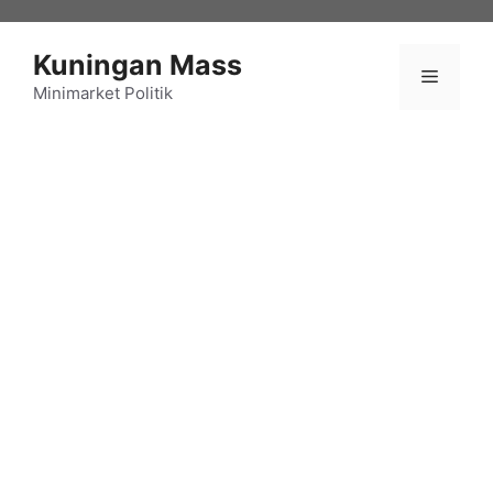
Langsung
ke
Kuningan Mass
isi
Menu
Minimarket Politik