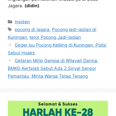
Jagara.
(didin)
Kategori
Insiden
Tag
pocong di jagara
,
Pocong jadi-jadian di
Kuningan
,
teror Pocong Jadi-jadian
Geger Isu Pocong Keliling di Kuningan, Polisi
Sebut Hoaks
Getaran Mirip Gempa di Wilayah Darma,
BMKG Kertajati Sebut Ada 2 Sinyal Sensor
Pemantau, Minta Warga Tetap Tenang