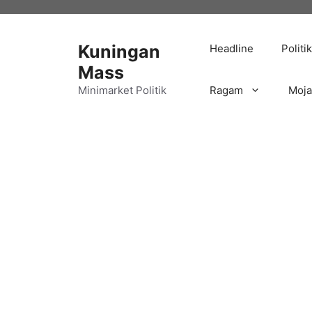
Langsung
ke
isi
Kuningan
Headline
Politik
Mass
Minimarket Politik
Ragam
Moj