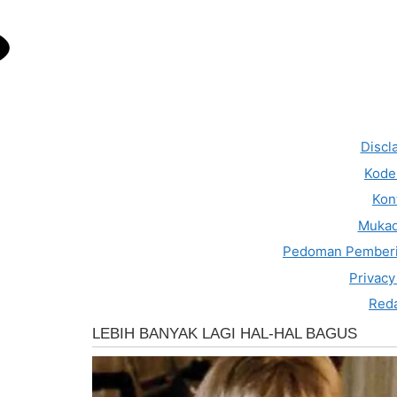
Discl
Kode 
Kon
Muka
Pedoman Pemberi
Privacy
Reda