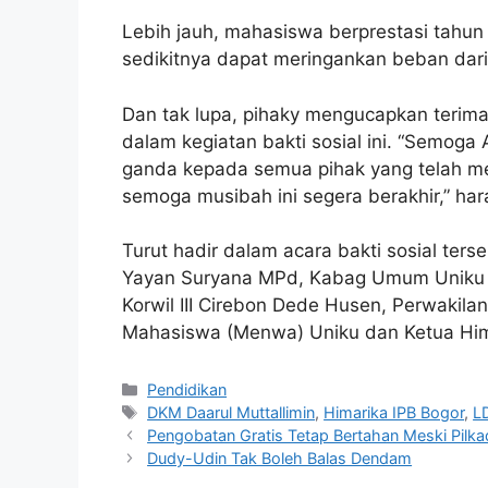
Lebih jauh, mahasiswa berprestasi tahun
sedikitnya dapat meringankan beban dar
Dan tak lupa, pihaky mengucapkan terima
dalam kegiatan bakti sosial ini. “Semoga
ganda kepada semua pihak yang telah mem
semoga musibah ini segera berakhir,” har
Turut hadir dalam acara bakti sosial ters
Yayan Suryana MPd, Kabag Umum Uniku S
Korwil III Cirebon Dede Husen, Perwakila
Mahasiswa (Menwa) Uniku dan Ketua Him
Kategori
Pendidikan
Tag
DKM Daarul Muttallimin
,
Himarika IPB Bogor
,
L
Pengobatan Gratis Tetap Bertahan Meski Pilka
Dudy-Udin Tak Boleh Balas Dendam