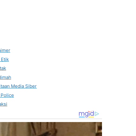
aimer
Etik
tak
dimah
taan Media Siber
 Police
ksi