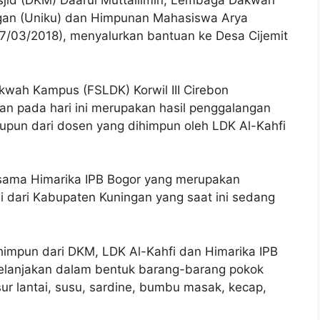
id (DKM) Daarul Muttallimin, Lembaga Dakwah
ngan (Uniku) dan Himpunan Mahasiswa Arya
27/03/2018), menyalurkan bantuan ke Desa Cijemit
wah Kampus (FSLDK) Korwil III Cirebon
n pada hari ini merupakan hasil penggalangan
upun dari dosen yang dihimpun oleh LDK Al-Kahfi
asama Himarika IPB Bogor yang merupakan
li dari Kabupaten Kuningan yang saat ini sedang
rhimpun dari DKM, LDK Al-Kahfi dan Himarika IPB
belanjakan dalam bentuk barang-barang pokok
ur lantai, susu, sardine, bumbu masak, kecap,