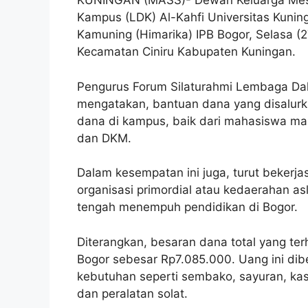
KUNINGAN (MASS)- Dewan Keluarga Mesj
Kampus (LDK) Al-Kahfi Universitas Kuni
Kamuning (Himarika) IPB Bogor, Selasa (
Kecamatan Ciniru Kabupaten Kuningan.
Pengurus Forum Silaturahmi Lembaga Dak
mengatakan, bantuan dana yang disalurka
dana di kampus, baik dari mahasiswa ma
dan DKM.
Dalam kesempatan ini juga, turut bekerj
organisasi primordial atau kedaerahan as
tengah menempuh pendidikan di Bogor.
Diterangkan, besaran dana total yang te
Bogor sebesar Rp7.085.000. Uang ini di
kebutuhan seperti sembako, sayuran, kas
dan peralatan solat.