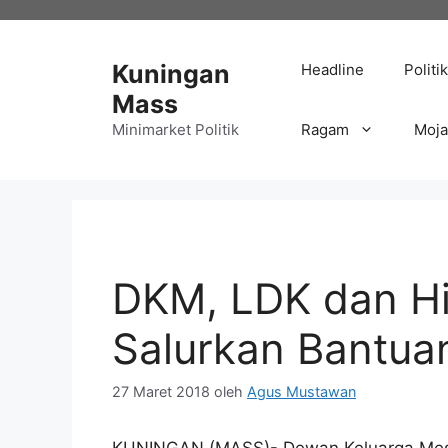
Langsung
ke
isi
Kuningan
Headline
Politik
Mass
Minimarket Politik
Ragam
Moj
DKM, LDK dan Hi
Salurkan Bantuan
27 Maret 2018
oleh
Agus Mustawan