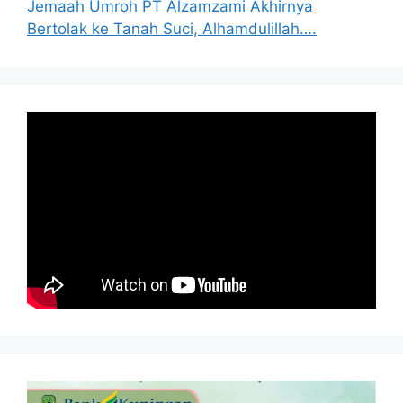
Jemaah Umroh PT Alzamzami Akhirnya
Bertolak ke Tanah Suci, Alhamdulillah….