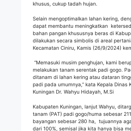
khusus, cukup tadah hujan.
Selain mengoptimalkan lahan kering, de
dapat membantu meningkatkan ketersedi
bahan pangan khususnya beras di Kabup
dilakukan secara simbolis di areal pertan
Kecamatan Ciniru, Kamis (26/9/2024) kem
“Memasuki musim penghujan, kami berupa
melakukan tanam serentak padi gogo. Pad
ditanam di lahan kering atau dataran tin
padi pada umumnya,” kata Kepala Dinas
Kuningan Dr. Wahyu Hidayah, M.Si
Kabupaten Kuningan, lanjut Wahyu, ditarg
tanam (PAT) padi gogo/huma sebesar 21
bayangan sebesar 280 ha, tujuannya aga
dari 100%, semisal jika kita hanya bisa m