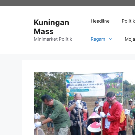
Langsung
ke
isi
Kuningan
Headline
Politik
Mass
Minimarket Politik
Ragam
Moj