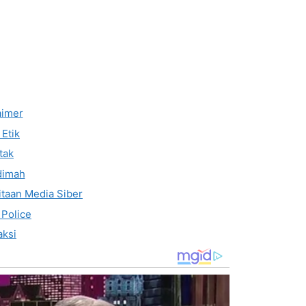
aimer
Etik
tak
dimah
taan Media Siber
 Police
ksi