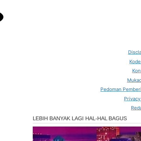
Discl
Kode 
Kon
Muka
Pedoman Pemberi
Privacy
Reda