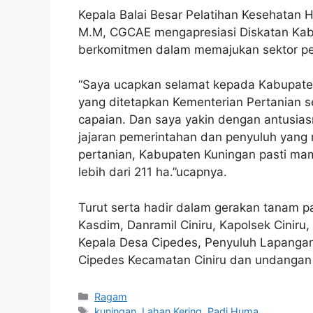
Kepala Balai Besar Pelatihan Kesehatan
M.M, CGCAE mengapresiasi Diskatan Kabu
berkomitmen dalam memajukan sektor pe
“Saya ucapkan selamat kepada Kabupat
yang ditetapkan Kementerian Pertanian s
capaian. Dan saya yakin dengan antusias
jajaran pemerintahan dan penyuluh yang
pertanian, Kabupaten Kuningan pasti m
lebih dari 211 ha.”ucapnya.
Turut serta hadir dalam gerakan tanam p
Kasdim, Danramil Ciniru, Kapolsek Ciniru
Kepala Desa Cipedes, Penyuluh Lapangan 
Cipedes Kecamatan Ciniru dan undangan 
Kategori
Ragam
Tag
kuningan
,
Lahan Kering
,
Padi Huma