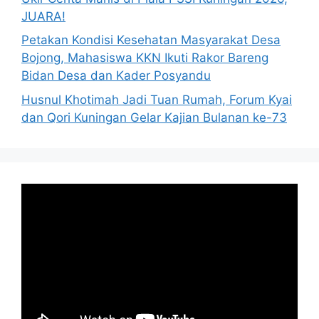
JUARA!
Petakan Kondisi Kesehatan Masyarakat Desa
Bojong, Mahasiswa KKN Ikuti Rakor Bareng
Bidan Desa dan Kader Posyandu
Husnul Khotimah Jadi Tuan Rumah, Forum Kyai
dan Qori Kuningan Gelar Kajian Bulanan ke-73