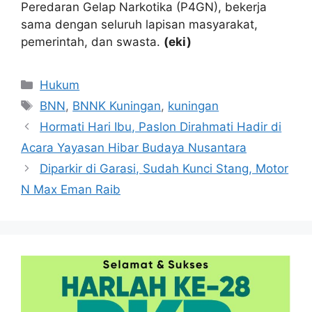
Peredaran Gelap Narkotika (P4GN), bekerja
sama dengan seluruh lapisan masyarakat,
pemerintah, dan swasta.
(eki)
Kategori
Hukum
Tag
BNN
,
BNNK Kuningan
,
kuningan
Hormati Hari Ibu, Paslon Dirahmati Hadir di
Acara Yayasan Hibar Budaya Nusantara
Diparkir di Garasi, Sudah Kunci Stang, Motor
N Max Eman Raib