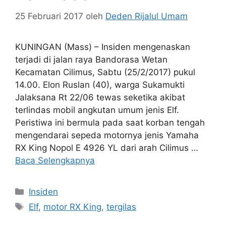
25 Februari 2017
oleh
Deden Rijalul Umam
KUNINGAN (Mass) – Insiden mengenaskan
terjadi di jalan raya Bandorasa Wetan
Kecamatan Cilimus, Sabtu (25/2/2017) pukul
14.00. Elon Ruslan (40), warga Sukamukti
Jalaksana Rt 22/06 tewas seketika akibat
terlindas mobil angkutan umum jenis Elf.
Peristiwa ini bermula pada saat korban tengah
mengendarai sepeda motornya jenis Yamaha
RX King Nopol E 4926 YL dari arah Cilimus …
Baca Selengkapnya
Kategori
Insiden
Tag
Elf
,
motor RX King
,
tergilas