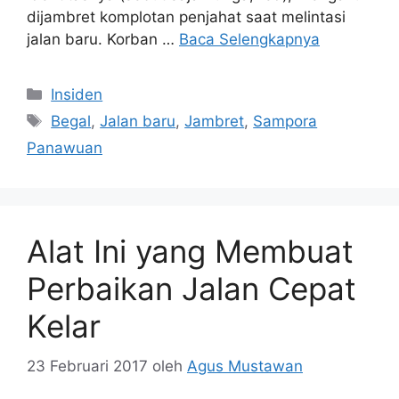
dijambret komplotan penjahat saat melintasi
jalan baru. Korban …
Baca Selengkapnya
Kategori
Insiden
Tag
Begal
,
Jalan baru
,
Jambret
,
Sampora
Panawuan
Alat Ini yang Membuat
Perbaikan Jalan Cepat
Kelar
23 Februari 2017
oleh
Agus Mustawan