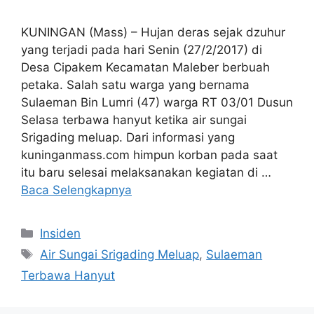
KUNINGAN (Mass) – Hujan deras sejak dzuhur
yang terjadi pada hari Senin (27/2/2017) di
Desa Cipakem Kecamatan Maleber berbuah
petaka. Salah satu warga yang bernama
Sulaeman Bin Lumri (47) warga RT 03/01 Dusun
Selasa terbawa hanyut ketika air sungai
Srigading meluap. Dari informasi yang
kuninganmass.com himpun korban pada saat
itu baru selesai melaksanakan kegiatan di …
Baca Selengkapnya
Kategori
Insiden
Tag
Air Sungai Srigading Meluap
,
Sulaeman
Terbawa Hanyut