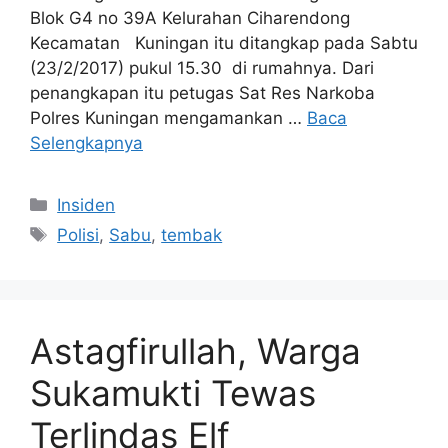
Blok G4 no 39A Kelurahan Ciharendong
Kecamatan Kuningan itu ditangkap pada Sabtu
(23/2/2017) pukul 15.30 di rumahnya. Dari
penangkapan itu petugas Sat Res Narkoba
Polres Kuningan mengamankan …
Baca
Selengkapnya
Kategori
Insiden
Tag
Polisi
,
Sabu
,
tembak
Astagfirullah, Warga
Sukamukti Tewas
Terlindas Elf