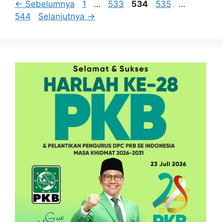
Halaman
Halaman
Halaman
Halaman
Halama
←
Sebelumnya
1
…
533
534
535
…
544
Selanjutnya
→