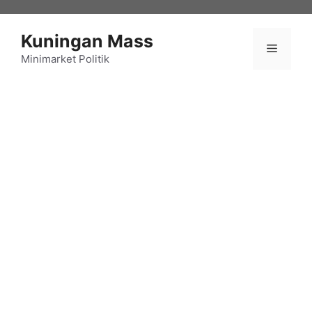
Langsung
ke
Kuningan Mass
isi
Menu
Minimarket Politik