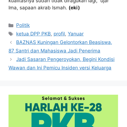
kualitasnya sudah tidak diragukan lagi,” ujar
Ima, sapaan akrab Ismah.
(eki)
Kategori
Politik
Tag
ketua DPP PKB
,
profil
,
Yanuar
BAZNAS Kuningan Gelontorkan Beasiswa,
87 Santri dan Mahasiswa Jadi Penerima
Jadi Sasaran Pengeroyokan, Begini Kondisi
Wawan dan Ini Pemicu Insiden versi Keluarga