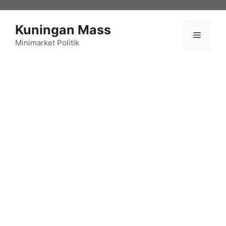
Langsung
ke
Kuningan Mass
isi
Menu
Minimarket Politik